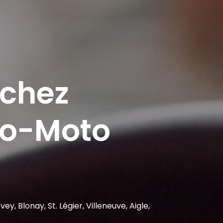
 chez
to-Moto
y, Blonay, St. Légier, Villeneuve, Aigle,