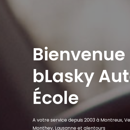
Bienvenue
bLasky Au
École
A votre service depuis 2003 à Montreux, Veve
Monthey, Lausanne et alentours